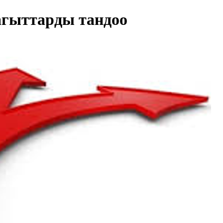
агыттарды тандоо