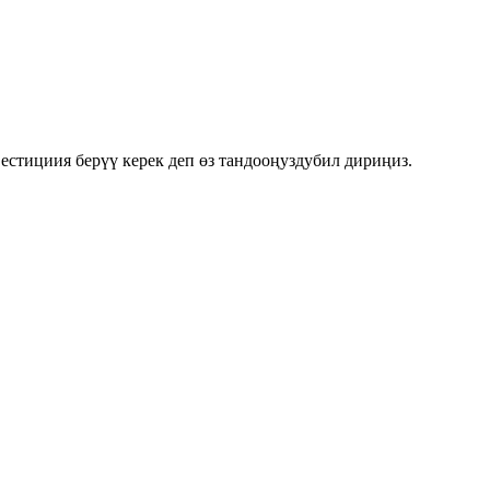
стициия берүү керек деп өз тандооңуздубил дириңиз.