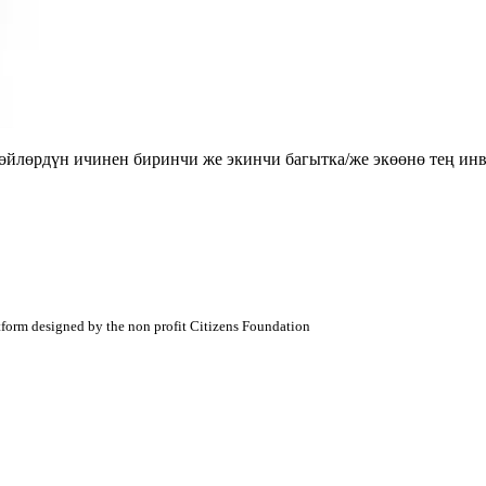
лөрдүн ичинен биринчи же экинчи багытка/же экөөнө тең инве
atform designed by the non profit Citizens Foundation