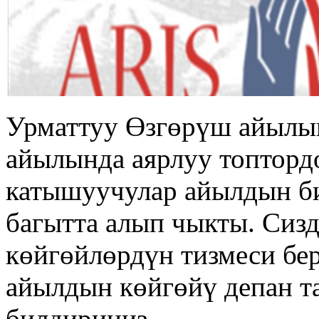
Урматтуу Өзгөрүш айылы
айылында аярлуу топтордо
катышуучулар айылдын би
багытта алып чыкты. Сиз
көйгөйлөрдүн тизмеси бер
айылдын көйгөйү депан т
билдириңиз.