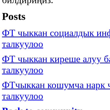
Posts
ФТ чыккан социалдык ин
талкуулоо
ФТ чыккан киреше алуу б
талкуулоо
ФТчыккан кошумча нарк
талкуулоо