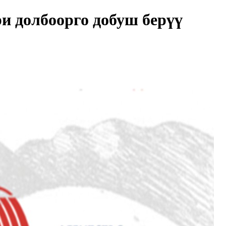
и долбоорго добуш берүү