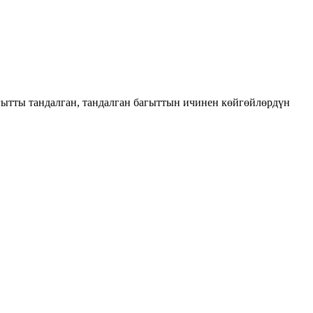
ытты тандалган, тандалган багыттын ичинен көйгөйлөрдүн