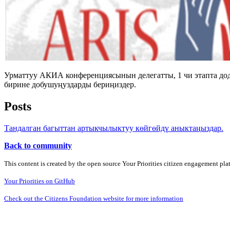
Урматтуу АКИА конференциясынын делегатты, 1 чи этапта до
бирине добушуңуздарды бериңиздер.
Posts
Тандалган багыттан артыкчылыктуу көйгөйдү аныктаңыздар.
Back to community
This content is created by the open source Your Priorities citizen engagement pl
Your Priorities on GitHub
Check out the Citizens Foundation website for more information