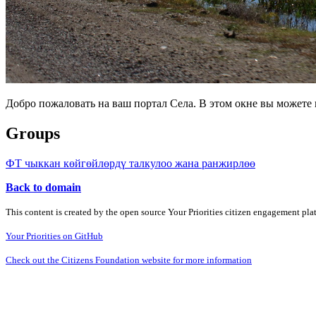
Добро пожаловать на ваш портал Села. В этом окне вы может
Groups
ФТ чыккан көйгөйлөрдү талкулоо жана ранжирлөө
Back to domain
This content is created by the open source Your Priorities citizen engagement pl
Your Priorities on GitHub
Check out the Citizens Foundation website for more information