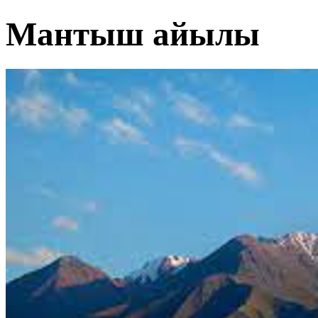
Мантыш айылы