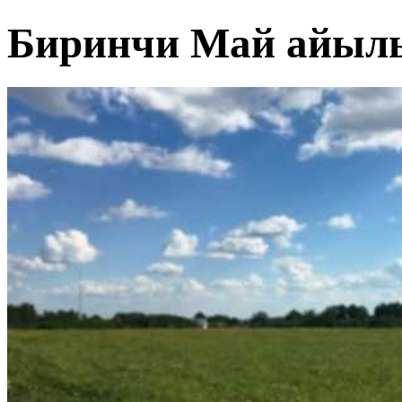
Биринчи Май айыл