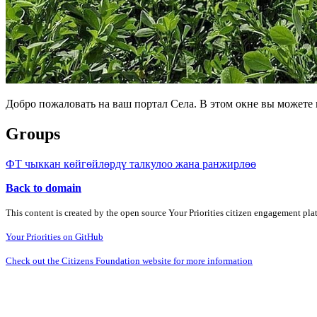
Добро пожаловать на ваш портал Села. В этом окне вы может
Groups
ФТ чыккан көйгөйлөрдү талкулоо жана ранжирлөө
Back to domain
This content is created by the open source Your Priorities citizen engagement pl
Your Priorities on GitHub
Check out the Citizens Foundation website for more information