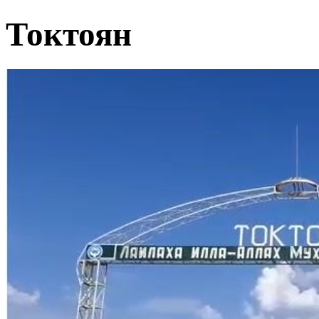
Токтоян