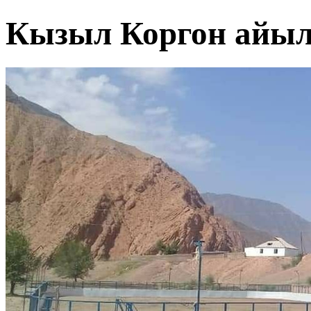
Кызыл Коргон айы