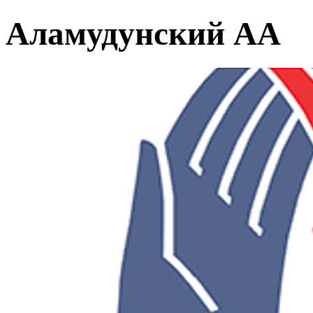
Аламудунский АА