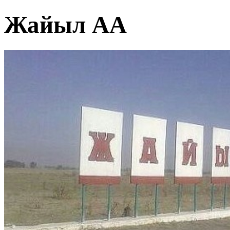
Жайыл АА