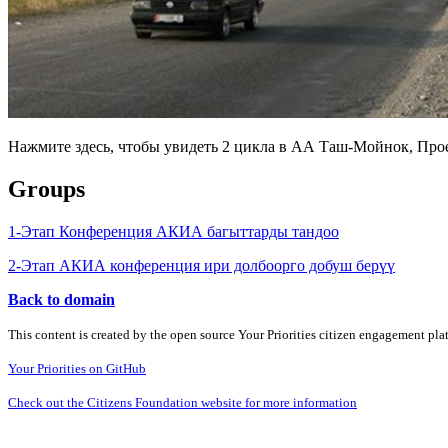
Нажмите здесь, чтобы увидеть 2 цикла в АА Таш-Мойнок, Прое
Groups
1-Этап Конференция АКИА багыттарды тандоо
2-Этап АКИА конференция ири долбоорго добуш берүү
Back to domain
This content is created by the open source Your Priorities citizen engagement pl
Your Priorities on GitHub
Check out the Citizens Foundation website for more information