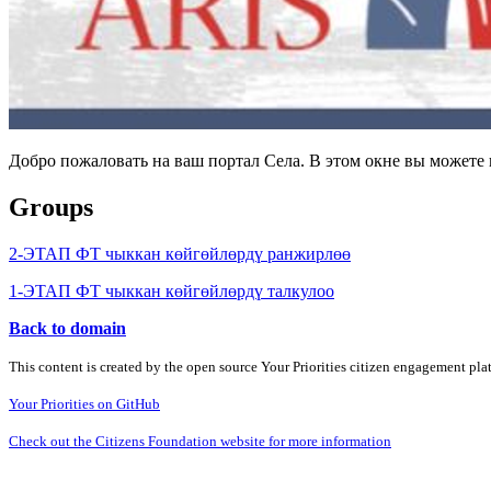
Добро пожаловать на ваш портал Села. В этом окне вы может
Groups
2-ЭТАП ФТ чыккан көйгөйлөрдү ранжирлөө
1-ЭТАП ФТ чыккан көйгөйлөрдү талкулоо
Back to domain
This content is created by the open source Your Priorities citizen engagement pl
Your Priorities on GitHub
Check out the Citizens Foundation website for more information