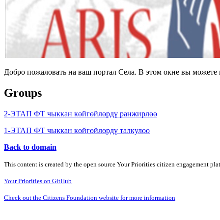
Добро пожаловать на ваш портал Села. В этом окне вы может
Groups
2-ЭТАП ФТ чыккан көйгөйлөрдү ранжирлөө
1-ЭТАП ФТ чыккан көйгөйлөрдү талкулоо
Back to domain
This content is created by the open source Your Priorities citizen engagement pl
Your Priorities on GitHub
Check out the Citizens Foundation website for more information