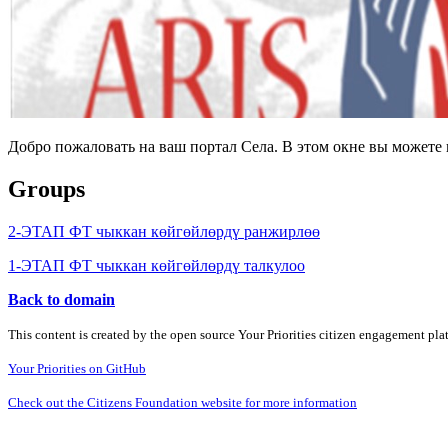
Добро пожаловать на ваш портал Села. В этом окне вы может
Groups
2-ЭТАП ФТ чыккан көйгөйлөрдү ранжирлөө
1-ЭТАП ФТ чыккан көйгөйлөрдү талкулоо
Back to domain
This content is created by the open source Your Priorities citizen engagement pl
Your Priorities on GitHub
Check out the Citizens Foundation website for more information