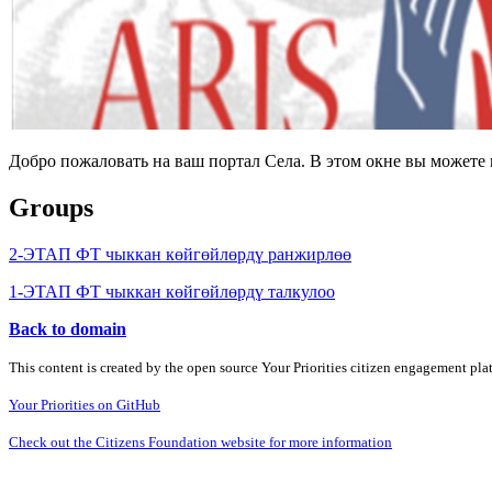
Добро пожаловать на ваш портал Села. В этом окне вы может
Groups
2-ЭТАП ФТ чыккан көйгөйлөрдү ранжирлөө
1-ЭТАП ФТ чыккан көйгөйлөрдү талкулоо
Back to domain
This content is created by the open source Your Priorities citizen engagement pl
Your Priorities on GitHub
Check out the Citizens Foundation website for more information